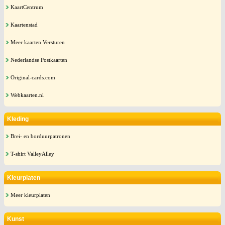
KaartCentrum
Kaartenstad
Meer kaarten Versturen
Nederlandse Postkaarten
Original-cards.com
Webkaarten.nl
Kleding
Brei- en borduurpatronen
T-shirt ValleyAlley
Kleurplaten
Meer kleurplaten
Kunst