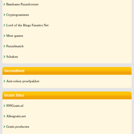
Bambams Puzzelcorner
Cryptogrammen
Lord of the Rings Fanatics Net
Meer games
Puzzelmatch
Schaken
Gezondheid
Anti-roken proefpakket
Gratis Sites
999Gratis.nl
Allesgratis.net
Gratis producten