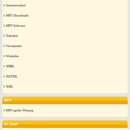
Internetwinkel
MP3 Downloads
MP3 Software
Teletekst
Verzamelen
Winkelen
XBRL
XHTML
XML
MP3
MP3-speler Winamp
PC Stuff