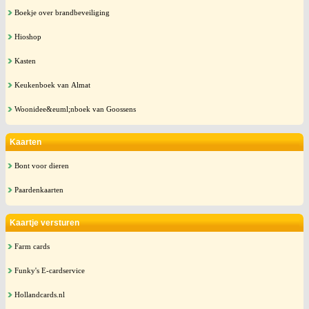
Boekje over brandbeveiliging
Hioshop
Kasten
Keukenboek van Almat
Woonidee&euml;nboek van Goossens
Kaarten
Bont voor dieren
Paardenkaarten
Kaartje versturen
Farm cards
Funky's E-cardservice
Hollandcards.nl