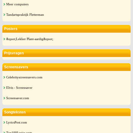
Meer computers
Tandartspraktijk Fletterman
Posters
&quot;Lekker Plant-aardig&quot;
Prijsvragen
Screensavers
Celebrityscreensavers.com
Elvis - Screensaver
Screensaver.com
Songteksten
LyricsPost.com
Top100Lyrics.com